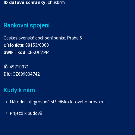
ID datové schránky:
xhusbrm
Bankovní spojení
Československá obchodní banka, Praha 5
Číslo účtu:
88153/0300
SWIFT kód:
CEKOCZPP
IČ:
49710371
DIČ:
CZ699004742
Kudy k nám
Národní integrované středisko letového provozu
Příjezd k budově