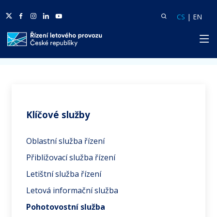
Twitter
Facebook
Facebook
Linkedin
Youtube
Vyhledat
Langua
Lang
CS
|
EN
HP
Domů
Služby
Klíčové služby
Klíčové služby
Oblastní služba řízení
Přibližovací služba řízení
Letištní služba řízení
Letová informační služba
Pohotovostní služba