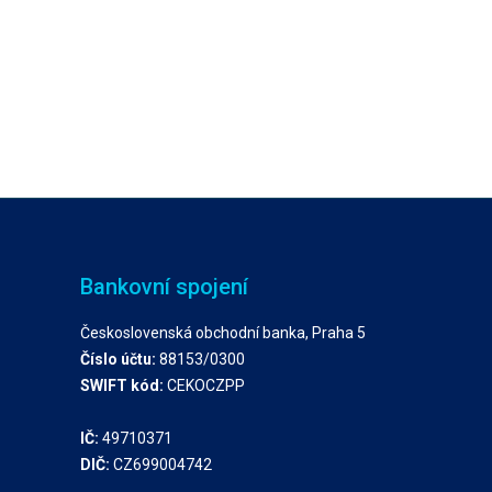
Bankovní spojení
Československá obchodní banka, Praha 5
Číslo účtu:
88153/0300
SWIFT kód:
CEKOCZPP
IČ:
49710371
DIČ:
CZ699004742