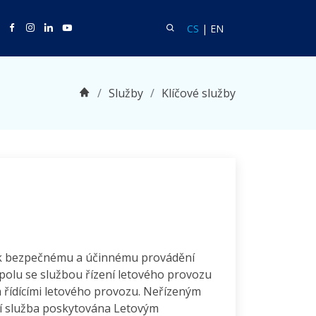
Twitter
Facebook
Facebook
Linkedin
Youtube
Vyhledat
Language CS
Language EN
CS
|
EN
Domů
Služby
Klíčové služby
í k bezpečnému a účinnému provádění
 spolu se službou řízení letového provozu
 řídícími letového provozu. Neřízeným
ní služba poskytována Letovým