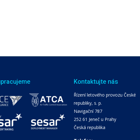
upracujeme
Kontaktujte nás
Řízení letového provozu České
republiky, s. p.
Navigační 787
252 61 Jeneč u Prahy
Česká republika