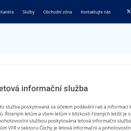
Kariéra
Služby
Obchodní zóna
Kontaktujte nás
etová informační služba
 to služba poskytovaná za účelem podávání rad a informac
tů. Řízeným letům a všem letům v blízkosti řízených letišť je
pohotovostní službou poskytována letová informační služba
tům VFR v sektoru Čechy je letová informační a pohotovost