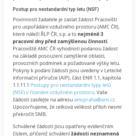
Postup pro nestandardní typ letu (NSF)
Povinností žadatele je zaslat žádost Pracovišti
pro uspořádání vzdušného prostoru (AMC ČR),
které náleží ŘLP ČR, s.p. a to
nejméně 3
pracovní dny před zamýšlenou činností
.
Pracoviště AMC ČR vyhodnotí podanou žádost
na základě posouzení zamýšlené oblasti,
provozních podmínek a požadované výšky letu.
Pokyny k podání žádosti jsou uvedeny v Letecké
informační příručce (AIP), část ENR 1.1, kapitola
1.1.11.1
Postupy pro nestandardní typy letů
(NSF) v řízeném vzdušném prostoru
. Vaše
žádosti zasílejte na adresu
amcpraha@ans.cz
.
Upozorňujeme, že celková velikost příloh nesmí
překročit 5MB.
Schválené žádosti jsou opatřeny evidenčním
číslem, přičemž schválení
žádosti neznamená