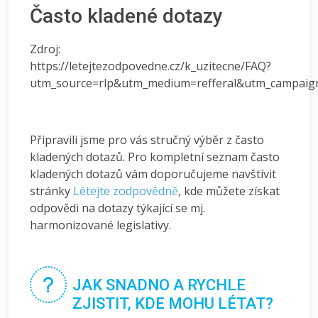
Často kladené dotazy
Zdroj:
https://letejtezodpovedne.cz/k_uzitecne/FAQ?
utm_source=rlp&utm_medium=refferal&utm_campaign=
Připravili jsme pro vás stručný výběr z často
kladených dotazů. Pro kompletní seznam často
kladených dotazů vám doporučujeme navštívit
stránky
Létejte zodpovědně
, kde můžete získat
odpovědi na dotazy týkající se mj.
harmonizované legislativy.
JAK SNADNO A RYCHLE
ZJISTIT, KDE MOHU LÉTAT?