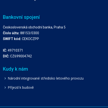
Bankovní spojení
Československá obchodní banka, Praha 5
Číslo účtu:
88153/0300
SWIFT kód:
CEKOCZPP
IČ:
49710371
DIČ:
CZ699004742
Kudy k nám
Národní integrované středisko letového provozu
Příjezd k budově