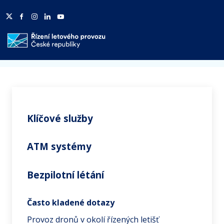
Twitter
Facebook
Facebook
Linkedin
Youtube
HP
Domů
Služby
Bezpilotní létání
Klíčové služby
ATM systémy
Bezpilotní létání
Často kladené dotazy
Provoz dronů v okolí řízených letišť