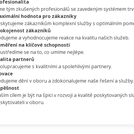
ofesionalita
me tým zkušených profesionálů se zavedeným systémem trva
ximální hodnota pro zákazníky
skytujeme zákazníkům komplexní služby s optimálním poměr
okojenost zákazníků
edujeme a vyhodnocujeme reakce na kvalitu našich služeb.
měření na klíčové schopnosti
ustředíme se na to, co umíme nejlépe.
alita partnerů
olupracujeme s kvalitními a spolehlivými partnery.
ovace
edujeme dění v oboru a zdokonalujeme naše řešení a služby.
pěšnost
ším cílem je být na špici v rozvoji a kvalitě poskytovaných s
skytovateli v oboru.