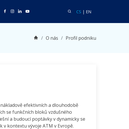
Twitter
Facebook
Facebook
Linkedin
Youtube
Vyhledat
Language CS
Language EN
CS
|
EN
Domů
O nás
Profil podniku
h, nákladově efektivních a dlouhodobě
ících se funkčních bloků vzdušného
nešní a budoucí poptávky v dynamicky se
tak v kontextu vývoje ATM v Evropě.