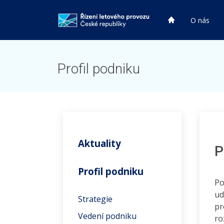
HP
O nás
HP
Profil podniku
Aktuality
P
Profil podniku
Po
ud
Strategie
pr
Vedení podniku
ro