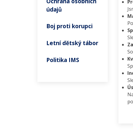
Ochrana osobních
Pr
údajů
Js
Ma
Po
Boj proti korupci
Sp
Sl
Letní dětský tábor
Za
So
Kv
Politika IMS
Sp
In
Sl
Ús
Na
po