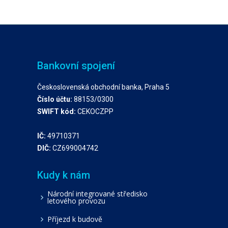
Bankovní spojení
Československá obchodní banka, Praha 5
Číslo účtu:
88153/0300
SWIFT kód:
CEKOCZPP
IČ:
49710371
DIČ:
CZ699004742
Kudy k nám
Národní integrované středisko
letového provozu
Příjezd k budově