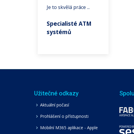
Je to skvělá práce ...
Specialisté ATM
systémů
Užitečné odkazy
Spol
Aktuální počasí
Prohlášení o přístupnosti
Mobilní M365 aplikace - Apple