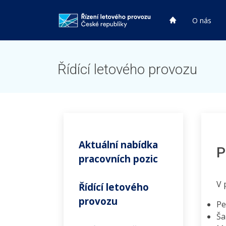
HP
O nás
HP
Řídící letového provozu
Aktuální nabídka
P
pracovních pozic
V 
Řídící letového
provozu
Pe
Ša