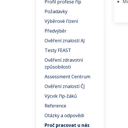
Mo
Profil profese řlp
Požadavky
Výběrové řízení
Předvýběr
Ověření znalostí AJ
Testy FEAST
Ověření zdravotní
způsobilosti
Assessment Centrum
Ověření znalostí ČJ
Výcvik řlp-žáků
Reference
Otázky a odpovědi
Proč pracovat u nás