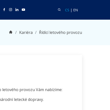
Twitter
Facebook
Facebook
Linkedin
Youtube
Vyhledat
Language CS
Language EN
CS
|
EN
Domů
Kariéra
Řídící letového provozu
ího letového provozu Vám nabízíme:
národní letecké dopravy.