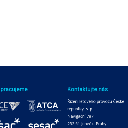
upracujeme
Kontaktujte nás
Řízení letového provozu České
republiky, s. p.
Navigační 787
252 61 Jeneč u Prahy