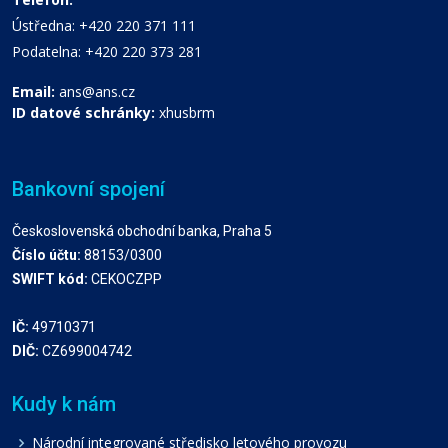
Ústředna: +420 220 371 111
Podatelna: +420 220 373 281
Email:
ans@ans.cz
ID datové schránky:
xhusbrm
Bankovní spojení
Československá obchodní banka, Praha 5
Číslo účtu:
88153/0300
SWIFT kód:
CEKOCZPP
IČ:
49710371
DIČ:
CZ699004742
Kudy k nám
Národní integrované středisko letového provozu