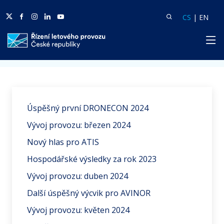
Twitter
Facebook
Facebook
Linkedin
Youtube
Vyhledat
Langua
Lang
CS
|
EN
HP
Domů
Aktuality
Úspěšný první DRONECON 2024
Vývoj provozu: březen 2024
Nový hlas pro ATIS
Hospodářské výsledky za rok 2023
Vývoj provozu: duben 2024
Další úspěšný výcvik pro AVINOR
Vývoj provozu: květen 2024