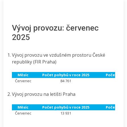
Vývoj provozu: červenec
2025
Vývoj provozu ve vzdušném prostoru České
republiky (FIR Praha)
Měsíc
Počet pohybů v roce 2025
Počet pohy
Červenec
84 761
7
Vývoj provozu na letišti Praha
Měsíc
Počet pohybů v roce 2025
Počet pohy
Červenec
13 931
1