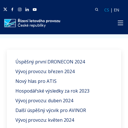
Twitter
Facebook
Facebook
Linkedin
Youtube
Vyhledat
Langua
Lang
CS
|
EN
HP
Domů
Aktuality
Úspěšný první DRONECON 2024
Vývoj provozu: březen 2024
Nový hlas pro ATIS
Hospodářské výsledky za rok 2023
Vývoj provozu: duben 2024
Další úspěšný výcvik pro AVINOR
Vývoj provozu: květen 2024