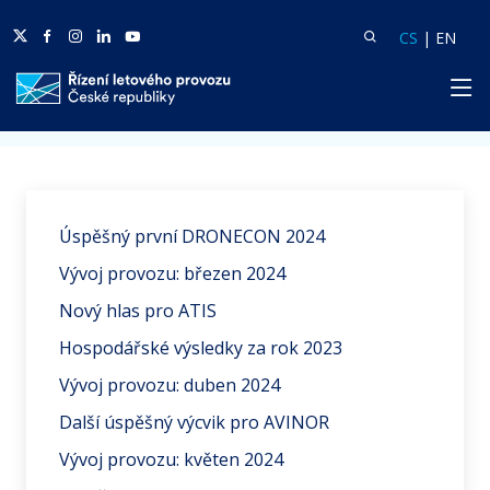
Twitter
Facebook
Facebook
Linkedin
Youtube
Vyhledat
Langua
Lang
CS
|
EN
HP
Domů
Aktuality
Úspěšný první DRONECON 2024
Vývoj provozu: březen 2024
Nový hlas pro ATIS
Hospodářské výsledky za rok 2023
Vývoj provozu: duben 2024
Další úspěšný výcvik pro AVINOR
Vývoj provozu: květen 2024