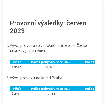
Provozní výsledky: červen
2023
Vývoj provozu ve vzdušném prostoru České
republiky (FIR Praha)
Měsíc
Počet pohybů v roce 2022
Počet pohybů
červen
54 602
61 
Vývoj provozu na letišti Praha
Měsíc
Počet pohybů v roce 2022
Počet pohybů
červen
10 156
11 