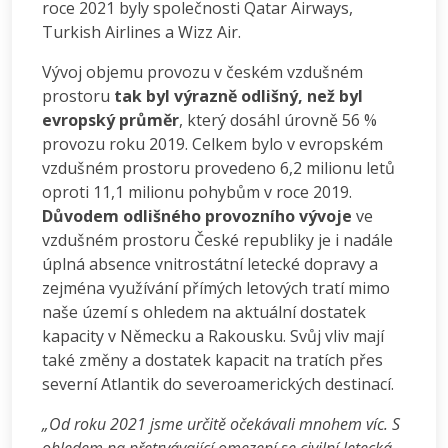
roce 2021 byly společnosti Qatar Airways,
Turkish Airlines a Wizz Air.
Vývoj objemu provozu v českém vzdušném
prostoru
tak byl výrazně odlišný, než byl
evropský průměr
, který dosáhl úrovně 56 %
provozu roku 2019. Celkem bylo v evropském
vzdušném prostoru provedeno 6,2 milionu letů
oproti 11,1 milionu pohybům v roce 2019.
Důvodem odlišného provozního vývoje
ve
vzdušném prostoru České republiky je i nadále
úplná absence vnitrostátní letecké dopravy a
zejména využívání přímých letových tratí mimo
naše území s ohledem na aktuální dostatek
kapacity v Německu a Rakousku. Svůj vliv mají
také změny a dostatek kapacit na tratích přes
severní Atlantik do severoamerických destinací.
„Od roku 2021 jsme určitě očekávali mnohem víc. S