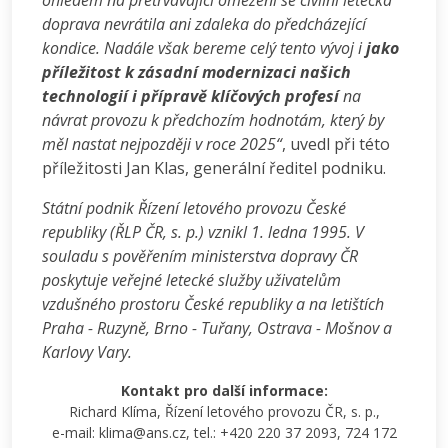
ohledem na přetrvávající omezení se civilní letecká
doprava nevrátila ani zdaleka do předcházející
kondice. Nadále však bereme celý tento vývoj i
jako
příležitost k zásadní modernizaci našich
technologií i přípravě klíčových profesí
na
návrat provozu k předchozím hodnotám, který by
měl nastat nejpozději v roce 2025“
, uvedl při této
příležitosti Jan Klas, generální ředitel podniku.
Státní podnik Řízení letového provozu České
republiky (ŘLP ČR, s. p.) vznikl 1. ledna 1995. V
souladu s pověřením ministerstva dopravy ČR
poskytuje veřejné letecké služby uživatelům
vzdušného prostoru České republiky a na letištích
Praha - Ruzyně, Brno - Tuřany, Ostrava - Mošnov a
Karlovy Vary.
Kontakt pro další informace:
Richard Klíma, Řízení letového provozu ČR, s. p.,
e-mail: klima@ans.cz, tel.: +420 220 37 2093, 724 172