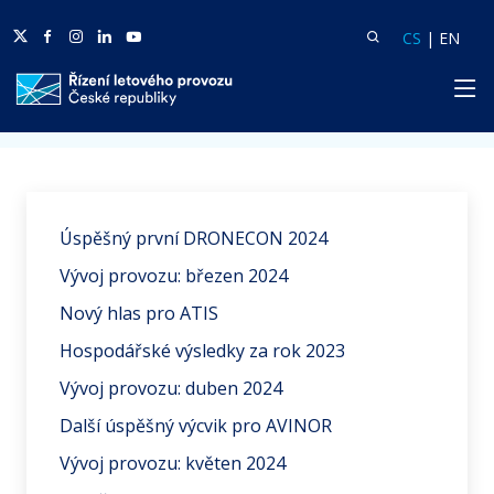
Twitter
Facebook
Facebook
Linkedin
Youtube
Vyhledat
Langua
Lang
CS
|
EN
HP
Domů
Aktuality
Úspěšný první DRONECON 2024
Vývoj provozu: březen 2024
Nový hlas pro ATIS
Hospodářské výsledky za rok 2023
Vývoj provozu: duben 2024
Další úspěšný výcvik pro AVINOR
Vývoj provozu: květen 2024