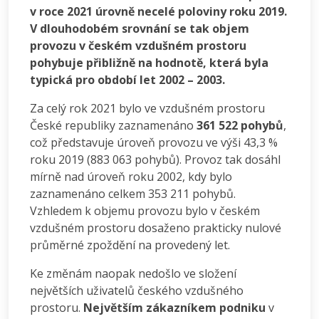
v roce 2021 úrovně necelé poloviny roku 2019.
V dlouhodobém srovnání se tak objem
provozu v českém vzdušném prostoru
pohybuje přibližně na hodnotě, která byla
typická pro období let 2002 – 2003.
Za celý rok 2021 bylo ve vzdušném prostoru
České republiky zaznamenáno
361 522 pohybů
,
což představuje úroveň provozu ve výši 43,3 %
roku 2019 (883 063 pohybů). Provoz tak dosáhl
mírně nad úroveň roku 2002, kdy bylo
zaznamenáno celkem 353 211 pohybů.
Vzhledem k objemu provozu bylo v českém
vzdušném prostoru dosaženo prakticky nulové
průměrné zpoždění na provedený let.
Ke změnám naopak nedošlo ve složení
největších uživatelů českého vzdušného
prostoru.
Největším zákazníkem podniku
v