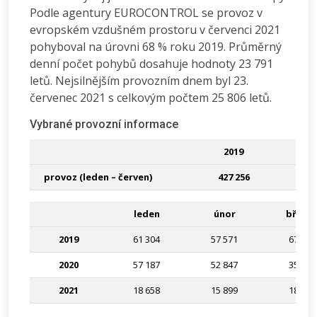
Podle agentury EUROCONTROL se provoz v
evropském vzdušném prostoru v červenci 2021
pohyboval na úrovni 68 % roku 2019. Průměrný
denní počet pohybů dosahuje hodnoty 23 791
letů. Nejsilnějším provozním dnem byl 23.
červenec 2021 s celkovým počtem 25 806 letů.
Vybrané provozní informace
2019
provoz (leden – červen)
427 256
leden
únor
březe
2019
61 304
57 571
67 461
2020
57 187
52 847
35 312
2021
18 658
15 899
18 812