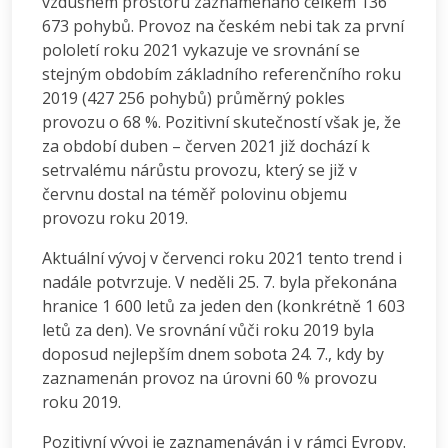
vzdušném prostoru zaznamenáno celkem 136
673 pohybů. Provoz na českém nebi tak za první
pololetí roku 2021 vykazuje ve srovnání se
stejným obdobím základního referenčního roku
2019 (427 256 pohybů) průměrný pokles
provozu o 68 %. Pozitivní skutečností však je, že
za období duben – červen 2021 již dochází k
setrvalému nárůstu provozu, který se již v
červnu dostal na téměř polovinu objemu
provozu roku 2019.
Aktuální vývoj v červenci roku 2021 tento trend i
nadále potvrzuje. V neděli 25. 7. byla překonána
hranice 1 600 letů za jeden den (konkrétně 1 603
letů za den). Ve srovnání vůči roku 2019 byla
doposud nejlepším dnem sobota 24. 7., kdy by
zaznamenán provoz na úrovni 60 % provozu
roku 2019.
Pozitivní vývoj je zaznamenáván i v rámci Evropy.