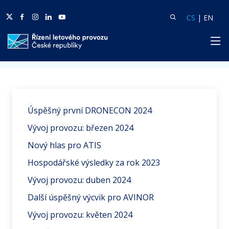
Twitter
Facebook
Facebook
Linkedin
Youtube
Vyhledat
Langua
Lang
CS
|
EN
HP
Domů
Aktuality
Úspěšný první DRONECON 2024
Vývoj provozu: březen 2024
Nový hlas pro ATIS
Hospodářské výsledky za rok 2023
Vývoj provozu: duben 2024
Další úspěšný výcvik pro AVINOR
Vývoj provozu: květen 2024