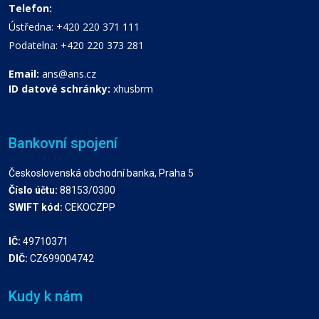
Telefon:
Ústředna: +420 220 371 111
Podatelna: +420 220 373 281
Email:
ans@ans.cz
ID datové schránky:
xhusbrm
Bankovní spojení
Československá obchodní banka, Praha 5
Číslo účtu:
88153/0300
SWIFT kód:
CEKOCZPP
IČ:
49710371
DIČ:
CZ699004742
Kudy k nám