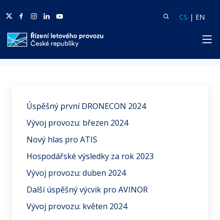
Twitter
Facebook
Facebook
Linkedin
Youtube
Vyhledat
Langua
Lang
CS
|
EN
HP
Domů
Aktuality
Úspěšný první DRONECON 2024
Vývoj provozu: březen 2024
Nový hlas pro ATIS
Hospodářské výsledky za rok 2023
Vývoj provozu: duben 2024
Další úspěšný výcvik pro AVINOR
Vývoj provozu: květen 2024